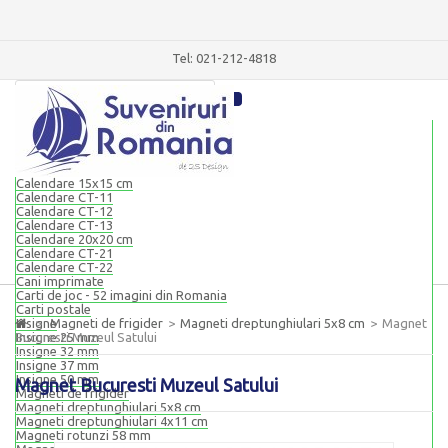
Tel: 021-212-4818
Blocnotesuri magnetice
Blocnotes magnetic 9x14 cm
Blocnotes magnetic 8x20 cm
Calendare
Calendare 15x15 cm
Calendare CT-11
Calendare CT-12
Calendare CT-13
Calendare 20x20 cm
Calendare CT-21
Calendare CT-22
Cani imprimate
Carti de joc - 52 imagini din Romania
Carti postale
Insigne
>
Magneti de frigider
>
Magneti dreptunghiulari 5x8 cm
>
Magnet
Bucuresti Muzeul Satului
Insigne 25 mm
Insigne 32 mm
Insigne 37 mm
Insigne 50 mm
Magnet Bucuresti Muzeul Satului
Magneti de frigider
Magneti dreptunghiulari 5x8 cm
Magneti dreptunghiulari 4x11 cm
Magneti rotunzi 58 mm