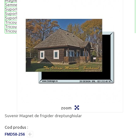
Magneti rotunzi 65 mm
Semne de carte
Suporturi pentru pahare (din pluta)
Suport pahare - set 4 buc
Suport pahare - set 6 buc
Tricouri suvenir
Tricouri adulti
Tricouri copii
zoom
Suvenir Magnet de frigider dreptunghiular
Cod produs :
FMD58-256