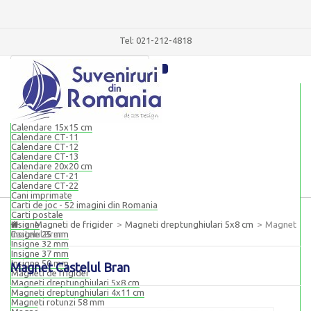
Tel: 021-212-4818
Blocnotesuri magnetice
Blocnotes magnetic 9x14 cm
Blocnotes magnetic 8x20 cm
Calendare
Calendare 15x15 cm
Calendare CT-11
Calendare CT-12
Calendare CT-13
Calendare 20x20 cm
Calendare CT-21
Calendare CT-22
Cani imprimate
Carti de joc - 52 imagini din Romania
Carti postale
Insigne
>
Magneti de frigider
>
Magneti dreptunghiulari 5x8 cm
>
Magnet
Castelul Bran
Insigne 25 mm
Insigne 32 mm
Insigne 37 mm
Insigne 50 mm
Magnet Castelul Bran
Magneti de frigider
Magneti dreptunghiulari 5x8 cm
Magneti dreptunghiulari 4x11 cm
Magneti rotunzi 58 mm