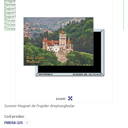
Magneti rotunzi 65 mm
Semne de carte
Suporturi pentru pahare (din pluta)
Suport pahare - set 4 buc
Suport pahare - set 6 buc
Tricouri suvenir
Tricouri adulti
Tricouri copii
zoom
Suvenir Magnet de frigider dreptunghiular
Cod produs :
FMD58-325