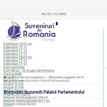
Tel: 021-212-4818
Blocnotesuri magnetice
Blocnotes magnetic 9x14 cm
Blocnotes magnetic 8x20 cm
Calendare
Calendare 15x15 cm
Calendare CT-11
Calendare CT-12
Calendare CT-13
Calendare 20x20 cm
Calendare CT-21
Calendare CT-22
Cani imprimate
Carti de joc - 52 imagini din Romania
Carti postale
Insigne
>
Blocnotesuri magnetice
>
Blocnotes magnetic 9x14
cm
Insigne 25 mm
>
Blocnotes Bucuresti Palatul Parlamentului
Insigne 32 mm
Insigne 37 mm
Insigne 50 mm
Blocnotes Bucuresti Palatul Parlamentului
Magneti de frigider
Magneti dreptunghiulari 5x8 cm
Magneti dreptunghiulari 4x11 cm
Magneti rotunzi 58 mm