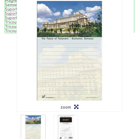
Magneti rotunzi 65 mm
Semne de carte
Suporturi pentru pahare (din pluta)
Suport pahare - set 4 buc
Suport pahare - set 6 buc
Tricouri suvenir
Tricouri adulti
Tricouri copii
zoom