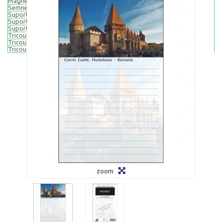
Magneti rotunzi 65 mm
Semne de carte
Suporturi pentru pahare (din pluta)
Suport pahare - set 4 buc
Suport pahare - set 6 buc
Tricouri suvenir
Tricouri adulti
Tricouri copii
zoom