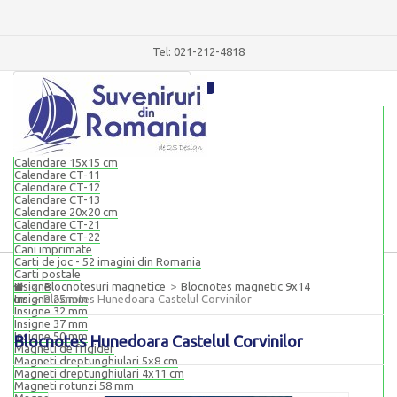
Tel: 021-212-4818
Blocnotesuri magnetice
Blocnotes magnetic 9x14 cm
Blocnotes magnetic 8x20 cm
Calendare
Calendare 15x15 cm
Calendare CT-11
Calendare CT-12
Calendare CT-13
Calendare 20x20 cm
Calendare CT-21
Calendare CT-22
Cani imprimate
Carti de joc - 52 imagini din Romania
Carti postale
Insigne
>
Blocnotesuri magnetice
>
Blocnotes magnetic 9x14
cm
Insigne 25 mm
>
Blocnotes Hunedoara Castelul Corvinilor
Insigne 32 mm
Insigne 37 mm
Insigne 50 mm
Blocnotes Hunedoara Castelul Corvinilor
Magneti de frigider
Magneti dreptunghiulari 5x8 cm
Magneti dreptunghiulari 4x11 cm
Magneti rotunzi 58 mm